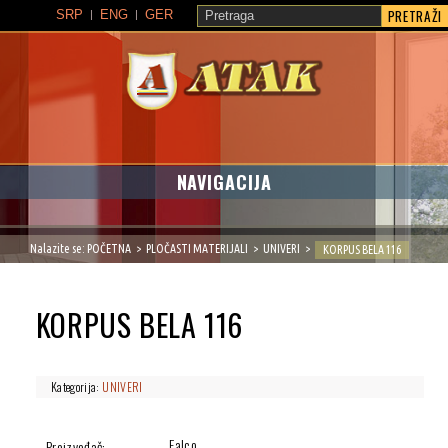
PRETRAŽI
SRP
ENG
GER
ATAK
NAVIGACIJA
Nalazite se:
POČETNA
PLOČASTI MATERIJALI
UNIVERI
KORPUS BELA 116
KORPUS BELA 116
Kategorija:
UNIVERI
Falco
Proizvođač: