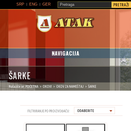
PRETRAŽI
SRP
ENG
GER
ATAK
NAVIGACIJA
ŠARKE
Nalazite se:
POČETNA
OKOVI
OKOV ZA NAMEŠTAJ
ŠARKE
FILTRIRANJE PO PROIZVOĐAČU: