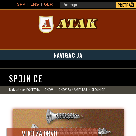
PRETRAŽI
SRP
ENG
GER
ATAK
NAVIGACIJA
SPOJNICE
Nalazite se:
POČETNA
OKOVI
OKOV ZA NAMEŠTAJ
SPOJNICE
VIJCI ZA DRVO