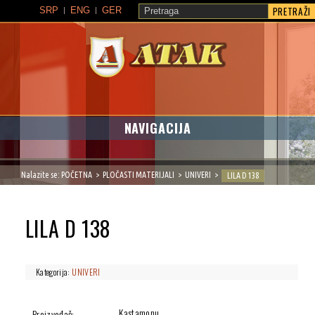
PRETRAŽI
SRP
ENG
GER
ATAK
NAVIGACIJA
Nalazite se:
POČETNA
PLOČASTI MATERIJALI
UNIVERI
LILA D 138
LILA D 138
Kategorija:
UNIVERI
Kastamonu
Proizvođač: