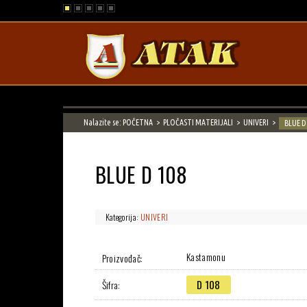
ATAK
Nalazite se:
POČETNA
PLOČASTI MATERIJALI
UNIVERI
BLUE D
BLUE D 108
Kategorija:
UNIVERI
Kastamonu
Proizvođač:
D 108
Šifra: