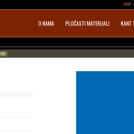
SRP
O NAMA
PLOČASTI MATERIJALI
KANT 
 108