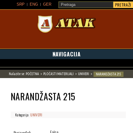
PRETRAŽI
SRP
ENG
GER
ATAK
NAVIGACIJA
Nalazite se:
POČETNA
PLOČASTI MATERIJALI
UNIVERI
NARANDŽASTA 215
NARANDŽASTA 215
Kategorija:
UNIVERI
Falco
Proizvođač: