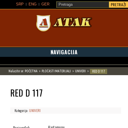
PRETRAŽI
SRP
ENG
GER
ATAK
NAVIGACIJA
Nalazite se:
POČETNA
PLOČASTI MATERIJALI
UNIVERI
RED D 117
RED D 117
Kategorija:
UNIVERI
Kastamonu
Proizvođač: